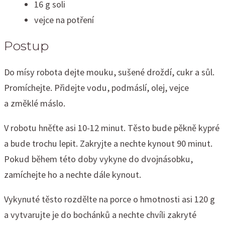
16 g soli
vejce na potření
Postup
Do mísy robota dejte mouku, sušené droždí, cukr a sůl.
Promíchejte. Přidejte vodu, podmáslí, olej, vejce
a změklé máslo.
V robotu hněťte asi 10-12 minut. Těsto bude pěkně kypré
a bude trochu lepit. Zakryjte a nechte kynout 90 minut.
Pokud během této doby vykyne do dvojnásobku,
zamíchejte ho a nechte dále kynout.
Vykynuté těsto rozdělte na porce o hmotnosti asi 120 g
a vytvarujte je do bochánků a nechte chvíli zakryté