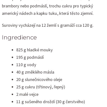
brambory nebo podmáslí, trochu cukru pro typický
americký nádech a kapku tuku, která těsto zjemní.
Suroviny vycházejí na 12 žemlí s gramáží cca 120 g.
Ingredience
825 g hladké mouky
195 g podmáslí
110 g vody
40 g změklého másla
20 g slunečnicového oleje
25 g cukru (třtinový, řepný)
2 malé vejce
11 g sušeného droždí (30 g čerstvého)