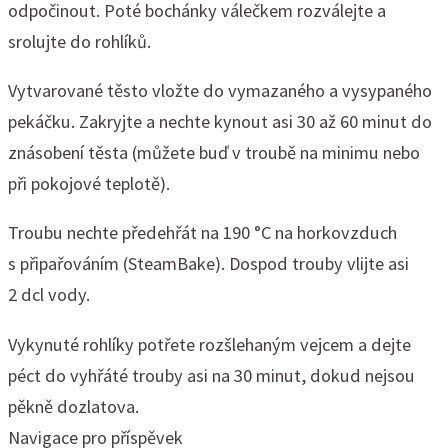
odpočinout. Poté bochánky válečkem rozválejte a
srolujte do rohlíků.
Vytvarované těsto vložte do vymazaného a vysypaného
pekáčku. Zakryjte a nechte kynout asi 30 až 60 minut do
znásobení těsta (můžete buď v troubě na minimu nebo
při pokojové teplotě).
Troubu nechte předehřát na 190 °C na horkovzduch
s připařováním (SteamBake). Dospod trouby vlijte asi
2 dcl vody.
Vykynuté rohlíky potřete rozšlehaným vejcem a dejte
péct do vyhřáté trouby asi na 30 minut, dokud nejsou
pěkně dozlatova.
Navigace pro příspěvek