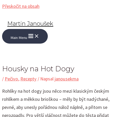
Přeskočit na obsah
Martin Janoušek
Main Menu
Housky na Hot Dogy
/
Pečivo
,
Recepty
/ Napsal
janousekma
Rohlíky na hot dogy jsou něco mezi klasickým českým
rohlíkem a měkkou brioškou – měly by být nadýchané,
pevné, aby unesly pořádnou nálož náplně, a přitom se
nerozpadly. Pro větší vláčnost můžete do těsta přidat